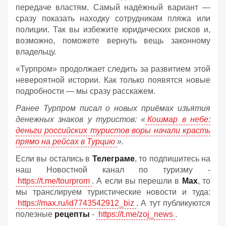
передаче властям. Самый надёжный вариант —
сразу показать находку сотрудникам пляжа или
полиции. Так вы избежите юридических рисков и,
возможно, поможете вернуть вещь законному
владельцу.
«Турпром» продолжает следить за развитием этой
невероятной истории. Как только появятся новые
подробности — мы сразу расскажем.
Ранее Турпром писал о новых приёмах изъятия
денежных знаков у туристов:
«
Кошмар в небе:
деньги российских туристов воры начали красть
прямо на рейсах в Турцию
».
Если вы остались в
Телеграме
, то подпишитесь на
наш Новостной канал по туризму -
https://t.me/tourprom
. А если вы перешли в
Мах
, то
мы транслируем туристические новости и туда:
https://max.ru/id7743542912_biz
. А тут публикуются
полезные
рецепты
-
https://t.me/zoj_news
.