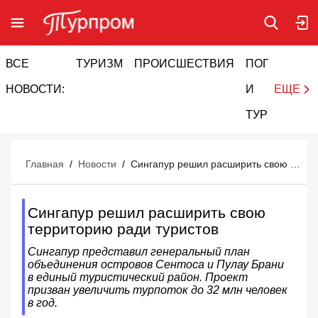
ВСЕ
ТУРИЗМ
ПРОИСШЕСТВИЯ
ПОГОДА
И
НОВОСТИ:
И
ЕЩЕ
ТУРИЗМ
Главная
/
Новости
/
Сингапур решил расширить свою территорию ради туристов
Сингапур решил расширить свою
территорию ради туристов
Сингапур представил генеральный план
объединения островов Сентоса и Пулау Брани
в единый туристический район. Проект
призван увеличить турпоток до 32 млн человек
в год.