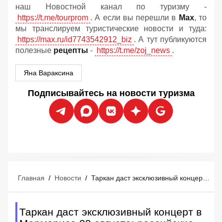
наш Новостной канал по туризму -
https://t.me/tourprom
. А если вы перешли в
Мах
, то
мы транслируем туристические новости и туда:
https://max.ru/id7743542912_biz
. А тут публикуются
полезные
рецепты
-
https://t.me/zoj_news
.
Яна Вараксина
Подписывайтесь на новости туризма
Главная
/
Новости
/
Таркан даст эксклюзивный концерт в Мармарисе 29 августа: российские туристы уже покупают билеты
Таркан даст эксклюзивный концерт в