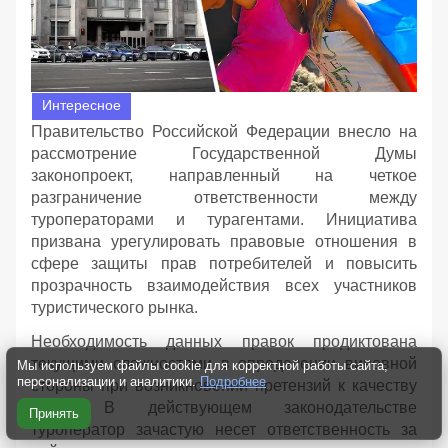
Интересное
Правительство Российской Федерации внесло на
рассмотрение Государственной Думы
законопроект, направленный на четкое
разграничение ответственности между
туроператорами и турагентами. Инициатива
призвана урегулировать правовые отношения в
сфере защиты прав потребителей и повысить
прозрачность взаимодействия всех участников
туристического рынка.
Необходимость данных правок продиктована
текущими сложностями в определении виновной
Мы используем файлы cookie для корректной работы сайта,
персонализации и аналитики.
Подробнее
стороны при возникновении претензий к качеству
услуг. В действующем законодательстве
Принять
туроператор зачастую несет ответственность за