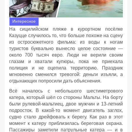
Интересное
На сицилийском пляже в курортном посёлке
Казуцце случилось то, что больше похоже на сцену
из остросюжетного фильма: из воды к ногам
туристов буквально вынесло целое состояние —
около 700 тысяч евро. Люди не верили своим
глазам и хватали купюры, пока не приехала
полиция и не оцепила территорию. Праздник
мгновенно сменился тревогой: деньги изъяли, а
отдыхающих попросили дать объяснения.
Всё началось с небольшого шестиметрового
катера, который шёл со стороны Мальты. На борту
были рулевой‑мальтиец, двое мужчин и 13‑летний
подросток. В какой‑то момент двигатель заглох,
судно стало дрейфовать к берегу. Как раз в этот
момент к катеру приблизилась береговая охрана.
Пассажиры заметили патрульные катера — и в