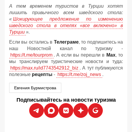
А тем временем туристов в Турции хотят
лишить привычного всем шведского стола:
«
Шокирующее предложение по изменению
шведского стола в отелях «все включено» в
Турции
».
Если вы остались в
Телеграме
, то подпишитесь на
наш Новостной канал по туризму -
https://t.me/tourprom
. А если вы перешли в
Мах
, то
мы транслируем туристические новости и туда:
https://max.ru/id7743542912_biz
. А тут публикуются
полезные
рецепты
-
https://t.me/zoj_news
.
Евгения Бурмистрова
Подписывайтесь на новости туризма