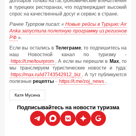
долларов только на гастрономические впечатления
в турецких ресторанах, что подтверждает высокий
спрос на качественный досуг и сервис в стране.
Ранее Турпром писал: «
Новые рейсы в Турцию: Air
Anka запустила полетную программу из регионов
РФ
».
Если вы остались в
Телеграме
, то подпишитесь на
наш Новостной канал по туризму -
https://t.me/tourprom
. А если вы перешли в
Мах
, то
мы транслируем туристические новости и туда:
https://max.ru/id7743542912_biz
. А тут публикуются
полезные
рецепты
-
https://t.me/zoj_news
.
Катя Мусина
Подписывайтесь на новости туризма