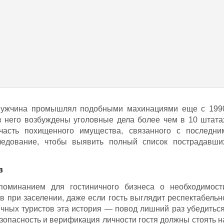
 мужчина промышлял подобными махинациями еще с 199
в него возбуждены уголовные дела более чем в 10 штата
асть похищенного имущества, связанного с последни
ледование, чтобы выявить полный список пострадавши
в
поминанием для гостиничного бизнеса о необходимост
в при заселении, даже если гость выглядит респектабельн
ычных туристов эта история — повод лишний раз убедиться
езопасность и верификация личности гостя должны стоять н