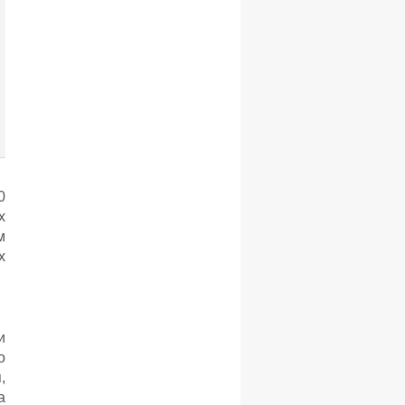
0
х
м
х
и
о
,
а