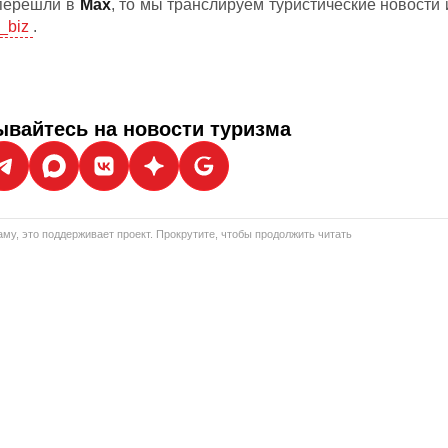
 перешли в
Мах
, то мы транслируем туристические новости 
_biz
.
вайтесь на новости туризма
му, это поддерживает проект. Прокрутите, чтобы продолжить читать