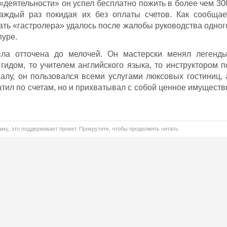
«деятельности» он успел бесплатно пожить в более чем 30
аждый раз покидая их без оплаты счетов. Как сообщае
ймать «гастролера» удалось после жалобы руководства одног
пуре.
ла отточена до мелочей. Он мастерски менял легенды
гидом, то учителем английского языка, то инструктором п
налу, он пользовался всеми услугами люксовых гостиниц, 
атил по счетам, но и прихватывал с собой ценное имуществ
му, это поддерживает проект. Прокрутите, чтобы продолжить читать