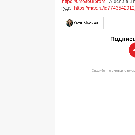
https://t.me/tourprom
. А если вы
туда:
https://max.ru/id7743542912
Катя Мусина
Подписы
Спасибо что смотрите рекла