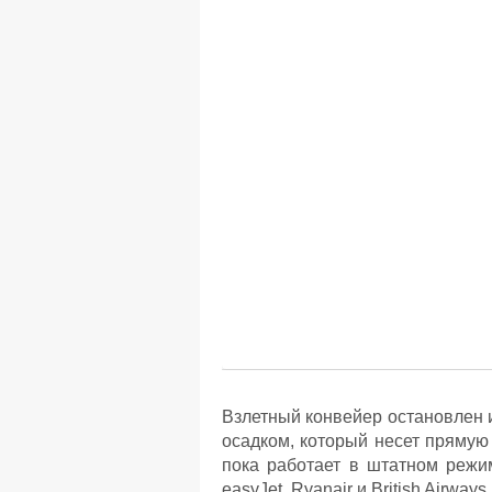
Взлетный конвейер остановлен и
осадком, который несет прямую
пока работает в штатном режи
easyJet, Ryanair и British Airways.