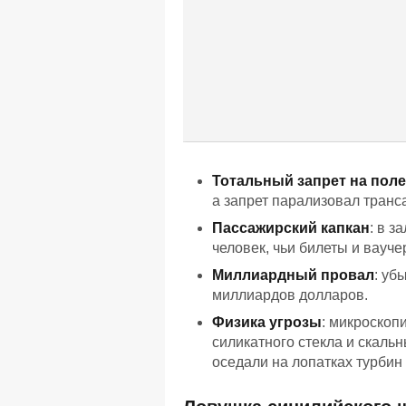
Тотальный запрет на пол
а запрет парализовал тран
Пассажирский капкан
: в 
человек, чьи билеты и вауче
Миллиардный провал
: уб
миллиардов долларов.
Физика угрозы
: микроскоп
силикатного стекла и скаль
оседали на лопатках турбин 