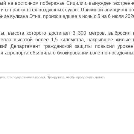
ный на восточном побережье Сицилии, вынужден экстренн
 и отправку всех воздушных судов. Причиной авиационног
ние вулкана Этна, произошедшее в ночь с 5 на 6 июля 202
, высота которого достигает 3 300 метров, выбросил 
пепла высотой более 1,5 километра, накрывшее жилые 
ский Департамент гражданской защиты повысил уровен
ция аэропорта объявила о блокировании взлетно-посадочны
му, это поддерживает проект. Прокрутите, чтобы продолжить читать