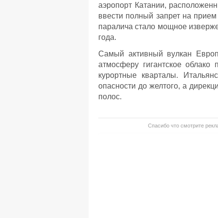
аэропорт Катании, расположен
ввести полный запрет на прием
паралича стало мощное изверже
года.
Самый активный вулкан Европы
атмосферу гигантское облако 
курортные кварталы. Итальян
опасности до желтого, а дирек
полос.
Спасибо что смотрите рекла