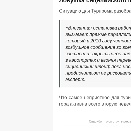
Ловушка сицилийского 
Ситуацию для Турпрома разобра
«Внезапная остановка рабо
вызывает прямые параллели
который в 2010 году устрои
воздушное сообщение во все
заставили закрыть небо над
в аэропортах и вгоняя пере
сицилийский шлейф пока носи
предпочитают не рисковать 
эксперт.
Что самое неприятное для тури
гора активна всего вторую неде
Спасибо что смотрите рекла