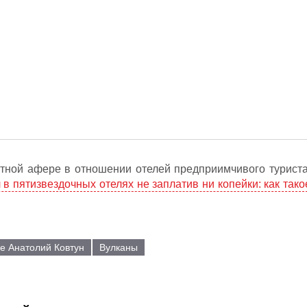
тной афере в отношении отелей предприимчивого туриста
в пятизвездочных отелях не заплатив ни копейки: как тако
е Анатолий Ковтун
Вулканы