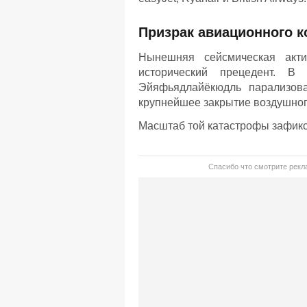
Призрак авиационного к
Нынешняя сейсмическая акти
исторический прецедент. В
Эйяфьядлайёкюдль парализов
крупнейшее закрытие воздушног
Масштаб той катастрофы зафикс
Спасибо что смотрите рекла