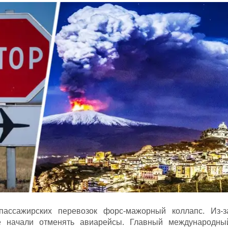
ассажирских перевозок форс-мажорный коллапс.
Из-з
е начали отменять авиарейсы.
Главный международны