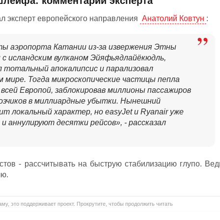
шлейфа: комментарий эксперта
л эксперт европейского направления
Анатолий Ковтун
:
ты аэропорта Катании из-за извержения Этны
 с исландским вулканом Эйяфьядлайёкюдль,
л тотальный апокалипсис и парализовал
м мире. Тогда микроскопические частицы пепла
 всей Европой,
заблокировав миллионы пассажиров
возчиков в миллиардные убытки
. Нынешний
т локальный характер, но easyJet и Ryanair уже
и аннулируют десятки рейсов», - рассказал
стов - рассчитывать на быструю стабилизацию глупо. Вед
лю.
му, это поддерживает проект. Прокрутите, чтобы продолжить читать