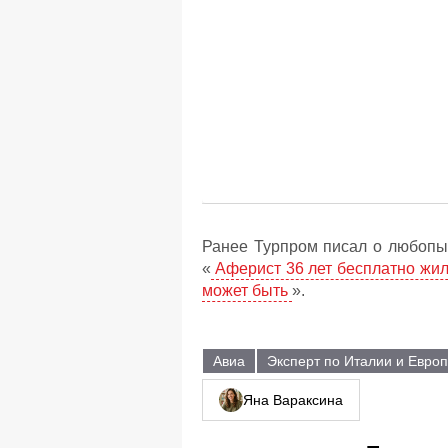
Ранее Турпром писал о любопы
«
Аферист 36 лет бесплатно жил 
может быть
».
Авиа
Эксперт по Италии и Европ
Яна Вараксина