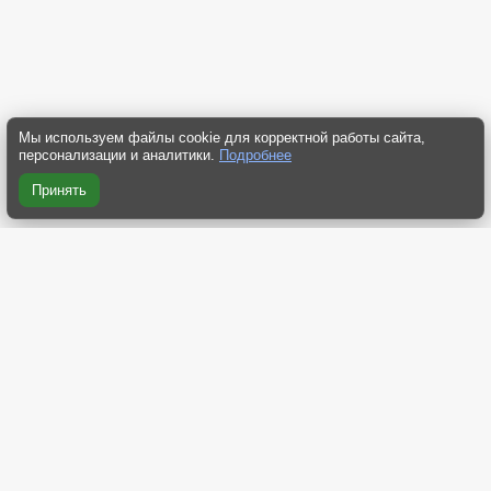
Мы используем файлы cookie для корректной работы сайта,
персонализации и аналитики.
Подробнее
Принять
RSS 2.0
RSS компактная
RSS Yandex
RSS Dzen
Atom 2.0