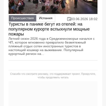
Происшествия
Испания
03.06.2026 18:02
Туристы в панике бегут из отелей: на
популярном курорте вспыхнули мощные
пожары
Летний сезон 2026 года в Средиземноморье начался с
ЧП, которое мгновенно превратило безмятежный
пляжный отдых сотен иностранных туристов в
настоящий кошмар на выживание. Популярный
курортный регион на...
Спасибо что смотрите рекламу, это поддерживает проект. Прокрутите,
чтобы продолжить читать
КАРАЧАЕВО-ЧЕРКЕСИЯ – ПУТЕШЕСТВИЕ НА КАВКАЗ часть 2
РЕКЛАМА
РЕКЛАМА
РЕКЛАМА
88.6 тыс. просмотров
1.5 тыс.