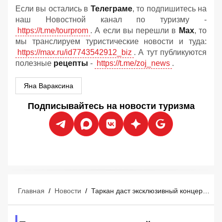
Если вы остались в
Телеграме
, то подпишитесь на
наш Новостной канал по туризму -
https://t.me/tourprom
. А если вы перешли в
Мах
, то
мы транслируем туристические новости и туда:
https://max.ru/id7743542912_biz
. А тут публикуются
полезные
рецепты
-
https://t.me/zoj_news
.
Яна Вараксина
Подписывайтесь на новости туризма
Главная
/
Новости
/
Таркан даст эксклюзивный концерт в Мармарисе 29 августа: российские туристы уже покупают билеты