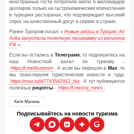
иностранные гости потратили около 6 миллиардов
долларов только на гастрономические впечатления
в турецких ресторанах, что подтверждает высокий
спрос на качественный досуг и сервис в стране.
Ранее Турпром писал: «
Новые рейсы в Турцию: Air
Anka запустила полетную программу из регионов
РФ
».
Если вы остались в
Телеграме
, то подпишитесь на
наш Новостной канал по туризму -
https://t.me/tourprom
. А если вы перешли в
Мах
, то
мы транслируем туристические новости и туда:
https://max.ru/id7743542912_biz
. А тут публикуются
полезные
рецепты
-
https://t.me/zoj_news
.
Катя Мусина
Подписывайтесь на новости туризма