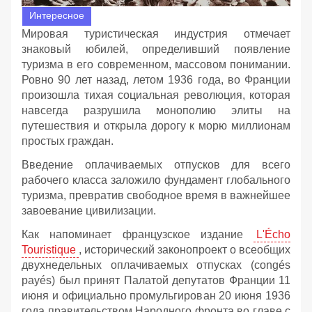
Интересное
Мировая туристическая индустрия отмечает
знаковый юбилей, определивший появление
туризма в его современном, массовом понимании.
Ровно 90 лет назад, летом 1936 года, во Франции
произошла тихая социальная революция, которая
навсегда разрушила монополию элиты на
путешествия и открыла дорогу к морю миллионам
простых граждан.
Введение оплачиваемых отпусков для всего
рабочего класса заложило фундамент глобального
туризма, превратив свободное время в важнейшее
завоевание цивилизации.
Как напоминает французское издание
L'Écho
Touristique
, исторический законопроект о всеобщих
двухнедельных оплачиваемых отпусках (congés
payés) был принят Палатой депутатов Франции 11
июня и официально промульгирован 20 июня 1936
года правительством Народного фронта во главе с