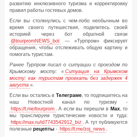
развитию инклюзивного туризма и корректировку
правил работы гостевых домов.
Если вы столкнулись с чем-лобо необычным во
время своего путешествия, поделитесь своей
историей через бот обратной связи
@tourpromNEWS_bot
— «Турпром» фиксирует
обращения, чтобы отслеживать общую картину и
помогать туристам.
Ранее Турпром писал о ситуации с проездом по
Крымскому мосту:
«
Ситуация на Крымском
мосту: как туристам проехать без задержек 4
августа
».
Если вы остались в
Телеграме
, то подпишитесь на
наш Новостной канал по туризму -
https://t.me/tourprom
. А если вы перешли в
Мах
, то
мы транслируем туристические новости и туда:
https://max.ru/id7743542912_biz
. А тут публикуются
полезные
рецепты
-
https://t.me/zoj_news
.