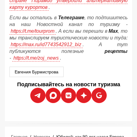
стране Пирамид утвердили альтернативную
карту курортов
.
Если вы остались в
Телеграме
, то подпишитесь
на наш Новостной канал по туризму -
https://t.me/tourprom
. А если вы перешли в
Мах
, то
мы транслируем туристические новости и туда:
https://max.ru/id7743542912_biz
. А тут
публикуются полезные
рецепты
-
https://t.me/zoj_news
.
Евгения Бурмистрова
Подписывайтесь на новости туризма
Главная
/
Новости
/
Юбилей: как 90 лет назад Европа создала массовый туризм