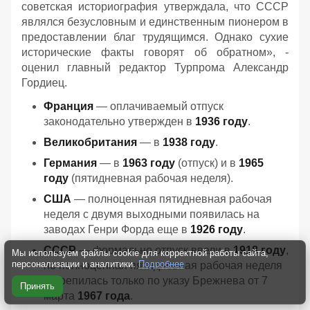
советская историография утверждала, что СССР
являлся безусловным и единственным пионером в
предоставлении благ трудящимся. Однако сухие
исторические факты говорят об обратном», -
оценил главный редактор Турпрома Александр
Гордиец.
Франция
— оплачиваемый отпуск
законодательно утвержден в
1936 году
.
Великобритания
— в
1938 году
.
Германия
— в
1963 году
(отпуск) и в
1965
году
(пятидневная рабочая неделя).
США
— полноценная пятидневная рабочая
неделя с двумя выходными появилась на
заводах Генри Форда еще в
1926 году
.
СССР
— формально отпуск ввели в
1918 году
,
Мы используем файлы cookie для корректной работы сайта,
персонализации и аналитики.
Подробнее
но полноценная пятидневная рабочая неделя
закрепилась только по указу Брежнева от 7
Принять
марта
1967 года
.