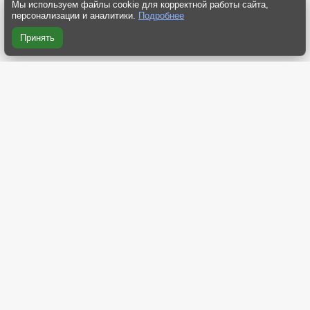
Мы используем файлы cookie для корректной работы сайта,
персонализации и аналитики.
Подробнее
Принять
RSS 2.0
RSS компактная
RSS Yandex
RSS Dzen
Atom 2.0
О нас
Контакты
Реклама на сайте