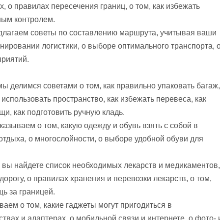
, о правилах пересечения границ, о том, как избежать
ным контролем.
лагаем советы по составлению маршрута, учитывая ваши
анировании логистики, о выборе оптимального транспорта, 
приятий.
мы делимся советами о том, как правильно упаковать багаж,
спользовать пространство, как избежать перевеса, как
щи, как подготовить ручную кладь.
азываем о том, какую одежду и обувь взять с собой в
 отдыха, о многослойности, о выборе удобной обуви для
 вы найдете список необходимых лекарств и медикаментов,
 дорогу, о правилах хранения и перевозки лекарств, о том,
ь за границей.
ваем о том, какие гаджеты могут пригодиться в
твах и адаптерах, о мобильной связи и интернете, о фото- 