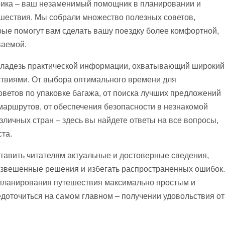
брика – ваш незаменимый помощник в планировании и
шествия. Мы собрали множество полезных советов,
рые помогут вам сделать вашу поездку более комфортной,
ваемой.
 кладезь практической информации, охватывающий широкий
ствиями. От выбора оптимального времени для
ветов по упаковке багажа, от поиска лучших предложений
маршрутов, от обеспечения безопасности в незнакомой
зличных стран – здесь вы найдете ответы на все вопросы,
ста.
тавить читателям актуальные и достоверные сведения,
взвешенные решения и избегать распространенных ошибок.
планирования путешествия максимально простым и
доточиться на самом главном – получении удовольствия от