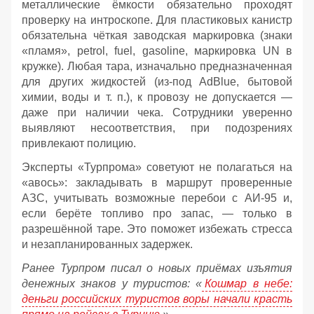
металлические ёмкости обязательно проходят
проверку на интроскопе. Для пластиковых канистр
обязательна чёткая заводская маркировка (знаки
«пламя», petrol, fuel, gasoline, маркировка UN в
кружке). Любая тара, изначально предназначенная
для других жидкостей (из‑под AdBlue, бытовой
химии, воды и т. п.), к провозу не допускается —
даже при наличии чека. Сотрудники уверенно
выявляют несоответствия, при подозрениях
привлекают полицию.
Эксперты «Турпрома» советуют не полагаться на
«авось»: закладывать в маршрут проверенные
АЗС, учитывать возможные перебои с АИ‑95 и,
если берёте топливо про запас, — только в
разрешённой таре. Это поможет избежать стресса
и незапланированных задержек.
Ранее Турпром писал о новых приёмах изъятия
денежных знаков у туристов:
«
Кошмар в небе:
деньги российских туристов воры начали красть