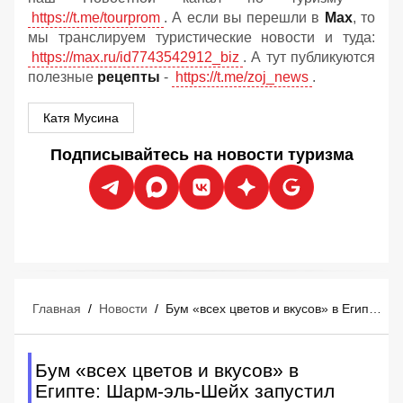
https://t.me/tourprom
. А если вы перешли в
Мах
, то
мы транслируем туристические новости и туда:
https://max.ru/id7743542912_biz
. А тут публикуются
полезные
рецепты
-
https://t.me/zoj_news
.
Катя Мусина
Подписывайтесь на новости туризма
Главная
/
Новости
/
Бум «всех цветов и вкусов» в Египте: Шарм-эль-Шейх запустил масштабный фестиваль для туристов
Бум «всех цветов и вкусов» в
Египте: Шарм-эль-Шейх запустил