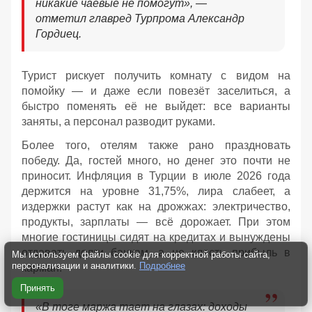
никакие чаевые не помогут», —
отметил главред Турпрома Александр
Гордиец.
Турист рискует получить комнату с видом на
помойку — и даже если повезёт заселиться, а
быстро поменять её не выйдет: все варианты
заняты, а персонал разводит руками.
Более того, отелям также рано праздновать
победу. Да, гостей много, но денег это почти не
приносит. Инфляция в Турции в июле 2026 года
держится на уровне 31,75%, лира слабеет, а
издержки растут как на дрожжах: электричество,
продукты, зарплаты — всё дорожает. При этом
многие гостиницы сидят на кредитах и вынуждены
отдавать долги банкам, а не класть прибыль в
Мы используем файлы cookie для корректной работы сайта,
персонализации и аналитики.
Подробнее
карман.
Принять
«В тоге маржа тает на глазах: доходы