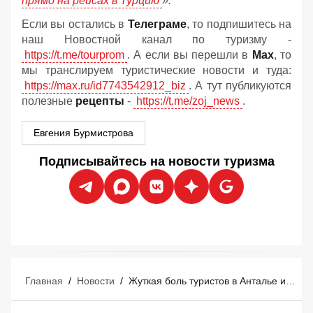
прямо на рейсах в Турцию
».
Если вы остались в
Телеграме
, то подпишитесь на
наш Новостной канал по туризму -
https://t.me/tourprom
. А если вы перешли в
Мах
, то
мы транслируем туристические новости и туда:
https://max.ru/id7743542912_biz
. А тут публикуются
полезные
рецепты
-
https://t.me/zoj_news
.
Евгения Бурмистрова
Подписывайтесь на новости туризма
Главная
/
Новости
/
Жуткая боль туристов в Анталье и радость отелей: летний сезон неожиданно изменился