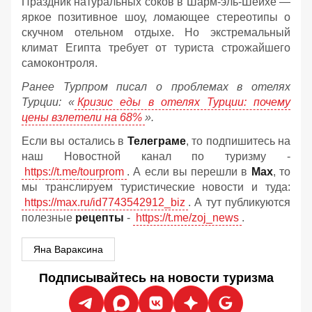
Праздник натуральных соков в Шарм-эль-Шейхе —
яркое позитивное шоу, ломающее стереотипы о
скучном отельном отдыхе. Но экстремальный
климат Египта требует от туриста строжайшего
самоконтроля.
Ранее Турпром писал о проблемах в отелях
Турции: «
Кризис еды в отелях Турции: почему
цены взлетели на 68%
».
Если вы остались в
Телеграме
, то подпишитесь на
наш Новостной канал по туризму -
https://t.me/tourprom
. А если вы перешли в
Мах
, то
мы транслируем туристические новости и туда:
https://max.ru/id7743542912_biz
. А тут публикуются
полезные
рецепты
-
https://t.me/zoj_news
.
Яна Вараксина
Подписывайтесь на новости туризма