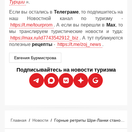
Турции
».
Если вы остались в
Телеграме
, то подпишитесь на
наш Новостной канал по туризму -
https://t.me/tourprom
. А если вы перешли в
Мах
, то
мы транслируем туристические новости и туда:
https://max.ru/id7743542912_biz
. А тут публикуются
полезные
рецепты
-
https://t.me/zoj_news
.
Евгения Бурмистрова
Подписывайтесь на новости туризма
Главная
/
Новости
/
Горные ретриты Шри-Ланки становятся новым центром мирового велнес-туризма