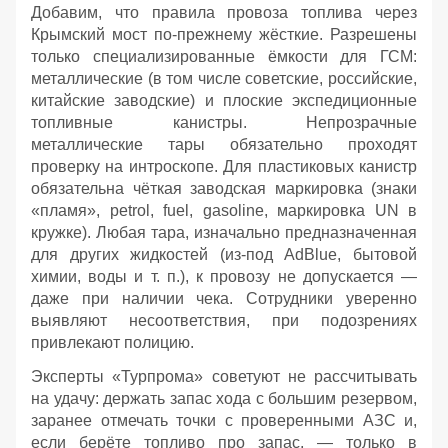
Добавим, что правила провоза топлива через
Крымский мост по‑прежнему жёсткие. Разрешены
только специализированные ёмкости для ГСМ:
металлические (в том числе советские, российские,
китайские заводские) и плоские экспедиционные
топливные канистры. Непрозрачные
металлические тары обязательно проходят
проверку на интроскопе. Для пластиковых канистр
обязательна чёткая заводская маркировка (знаки
«пламя», petrol, fuel, gasoline, маркировка UN в
кружке). Любая тара, изначально предназначенная
для других жидкостей (из‑под AdBlue, бытовой
химии, воды и т. п.), к провозу не допускается —
даже при наличии чека. Сотрудники уверенно
выявляют несоответствия, при подозрениях
привлекают полицию.
Эксперты «Турпрома» советуют не рассчитывать
на удачу: держать запас хода с большим резервом,
заранее отмечать точки с проверенными АЗС и,
если берёте топливо про запас, — только в