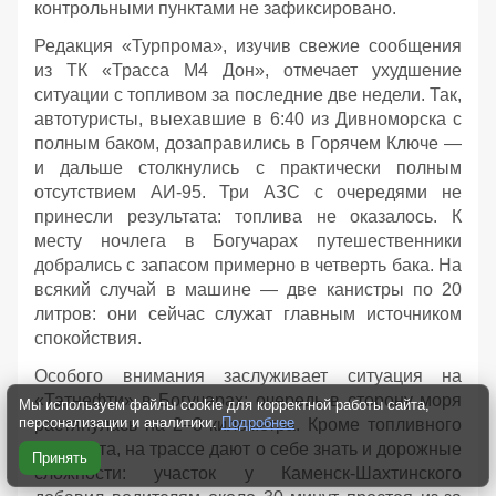
контрольными пунктами не зафиксировано.
Редакция «Турпрома», изучив свежие сообщения
из ТК «Трасса М4 Дон», отмечает ухудшение
ситуации с топливом за последние две недели. Так,
автотуристы, выехавшие в 6:40 из Дивноморска с
полным баком, дозаправились в Горячем Ключе —
и дальше столкнулись с практически полным
отсутствием АИ‑95. Три АЗС с очередями не
принесли результата: топлива не оказалось. К
месту ночлега в Богучарах путешественники
добрались с запасом примерно в четверть бака. На
всякий случай в машине — две канистры по 20
литров: они сейчас служат главным источником
спокойствия.
Особого внимания заслуживает ситуация на
«Татнефти» в Богучарах: очередь в сторону моря
Мы используем файлы cookie для корректной работы сайта,
персонализации и аналитики.
Подробнее
растянулась на 2–3 километра. Кроме топливного
дефицита, на трассе дают о себе знать и дорожные
Принять
сложности: участок у Каменск‑Шахтинского