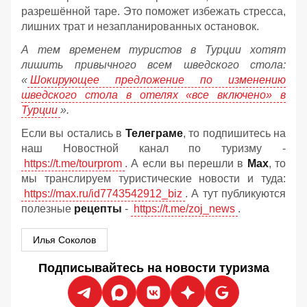
разрешённой таре. Это поможет избежать стресса,
лишних трат и незапланированных остановок.
А тем временем туристов в Турции хотят
лишить привычного всем шведского стола:
«
Шокирующее предложение по изменению
шведского стола в отелях «все включено» в
Турции
».
Если вы остались в
Телеграме
, то подпишитесь на
наш Новостной канал по туризму -
https://t.me/tourprom
. А если вы перешли в
Мах
, то
мы транслируем туристические новости и туда:
https://max.ru/id7743542912_biz
. А тут публикуются
полезные
рецепты
-
https://t.me/zoj_news
.
Илья Соколов
Подписывайтесь на новости туризма