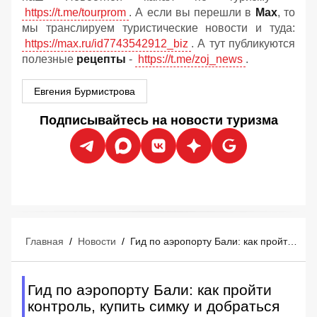
https://t.me/tourprom
. А если вы перешли в
Мах
, то
мы транслируем туристические новости и туда:
https://max.ru/id7743542912_biz
. А тут публикуются
полезные
рецепты
-
https://t.me/zoj_news
.
Евгения Бурмистрова
Подписывайтесь на новости туризма
Главная
/
Новости
/
Гид по аэропорту Бали: как пройти контроль, купить симку и добраться до отеля
Гид по аэропорту Бали: как пройти
контроль, купить симку и добраться