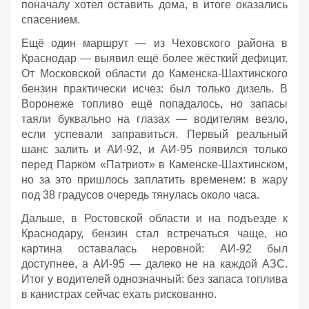
поначалу хотел оставить дома, в итоге оказались
спасением.
Ещё один маршрут — из Чеховского района в
Краснодар — выявил ещё более жёсткий дефицит.
От Московской области до Каменска‑Шахтинского
бензин практически исчез: был только дизель. В
Воронеже топливо ещё попадалось, но запасы
таяли буквально на глазах — водителям везло,
если успевали заправиться. Первый реальный
шанс залить и АИ‑92, и АИ‑95 появился только
перед Парком «Патриот» в Каменске‑Шахтинском,
но за это пришлось заплатить временем: в жару
под 38 градусов очередь тянулась около часа.
Дальше, в Ростовской области и на подъезде к
Краснодару, бензин стал встречаться чаще, но
картина оставалась неровной: АИ‑92 был
доступнее, а АИ‑95 — далеко не на каждой АЗС.
Итог у водителей однозначный: без запаса топлива
в канистрах сейчас ехать рискованно.