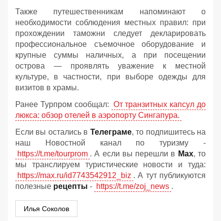
Также путешественникам напоминают о
необходимости соблюдения местных правил: при
прохождении таможни следует декларировать
профессиональное съемочное оборудование и
крупные суммы наличных, а при посещении
острова — проявлять уважение к местной
культуре, в частности, при выборе одежды для
визитов в храмы.
Ранее Турпром сообщал:
От транзитных капсул до
люкса: обзор отелей в аэропорту Сингапура.
Если вы остались в
Телеграме
, то подпишитесь на
наш Новостной канал по туризму -
https://t.me/tourprom
. А если вы перешли в
Мах
, то
мы транслируем туристические новости и туда:
https://max.ru/id7743542912_biz
. А тут публикуются
полезные
рецепты
-
https://t.me/zoj_news
.
Илья Соколов