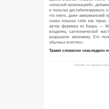
«опасной провокацией», добавив
и попытка дестабилизировать о
что никто, даже американский п
снова показал себя как тиран,
автор фермера из Каира. — М
владелец сантехнической мас
разрушили экономику. Его пол
обычных египтян».
Трамп словесно «наследил» н
Спасибо что смотрите рекла