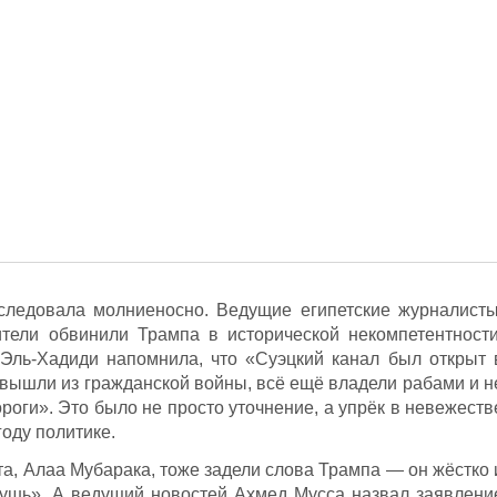
оследовала молниеносно. Ведущие египетские журналисты
тели обвинили Трампа в исторической некомпетентности
Эль-Хадиди напомнила, что «Суэцкий канал был открыт 
о вышли из гражданской войны, всё ещё владели рабами и н
оги». Это было не просто уточнение, а упрёк в невежеств
году политике.
а, Алаа Мубарака, тоже задели слова Трампа — он жёстко 
 чушь». А ведущий новостей Ахмед Мусса назвал заявлени