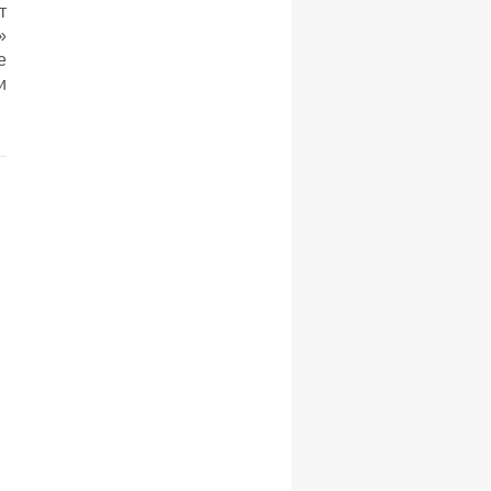
т
»
е
и