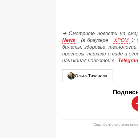
➔ Смотрите новости на сма
News
(в браузере
ХРОМ
): 
билеты, здоровье, технологии
прогнозы, лайхаки о саде и ог
наш канал новостей в
Telegra
Ольга Тихонова
Подписы
Спасибо что смотрите рекла