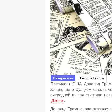
Интересное
Новости Египта
Президент США Дональд Трамп 
заявление о Суэцком канале, ч
очередной выпад египтяне наз
Дзене
.
Дональд Трамп снова оказался в