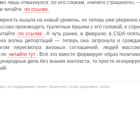
п лишь отмахнулся: по его словам, «ничего страшного», 
ти читайте
по ссылке
.
ярность вышла на новый уровень, но теперь уже уверенно 
сово производить туалетные ёршики с его головой, и спро
читайте
по ссылке
. А чуть ранее, в феврале, в США опять
ена волна депортаций — теперь она затронула и гражда
огом пересмотра визовых соглашений, людей массов
сти
читайте тут
. Всё это вместе формирует образ политика
народные дела без знания контекста, то просто игнорируе
ий.
му, это поддерживает проект. Прокрутите, чтобы продолжить читать