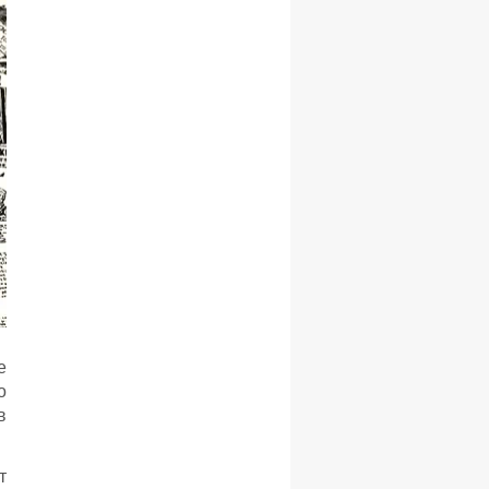
е
о
в
т