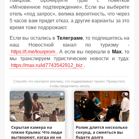
Лайфхак: Бронируйте туры с пометкой
«Мгновенное подтверждение». Если вы выберете
отель «под запрос», велика вероятность, что через
5 часов вам придет отказ, а другие варианты за это
время тоже подорожают.
Если вы остались в
Телеграме
, то подпишитесь на
наш Новостной канал по туризму -
https://t.me/tourprom
. А если вы перешли в
Мах
, то
мы транслируем туристические новости и туда:
https://max.ru/id7743542912_biz
.
Спасибо что смотрите рекламу, это поддерживает проект. Прокрутите,
чтобы продолжить читать
i
i
Скрытая камера на
Ролик длится несколько
пляже Крыма: Что люди
секунд, а смеяться вы
вытворяют, когда их не
будете долго