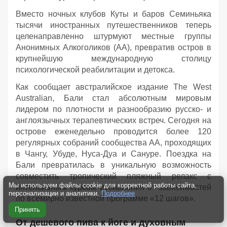
Вместо ночных клубов Куты и баров Семиньяка
тысячи иностранных путешественников теперь
целенаправленно штурмуют местные группы
Анонимных Алкоголиков (АА), превратив остров в
крупнейшую международную столицу
психологической реабилитации и детокса.
Как сообщает австралийское издание The West
Australian, Бали стал абсолютным мировым
лидером по плотности и разнообразию русско- и
англоязычных терапевтических встреч. Сегодня на
острове еженедельно проводится более 120
регулярных собраний сообщества АА, проходящих
в Чангу, Убуде, Нуса-Дуа и Сануре. Поездка на
Бали превратилась в уникальную возможность
совместить тропический пляжный релакс с
Мы используем файлы cookie для корректной работы сайта,
интенсивным курсом избавления от зависимостей
персонализации и аналитики.
Подробнее
по всемирно известной программе «12 шагов».
Принять
От дешевого пива к йоге и духовным