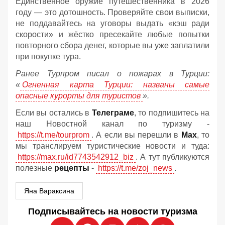
Единственное оружие путешественника в 2026
году — это дотошность. Проверяйте свои выписки,
не поддавайтесь на уговоры выдать «кэш ради
скорости» и жёстко пресекайте любые попытки
повторного сбора денег, которые вы уже заплатили
при покупке тура.
Ранее Турпром писал о пожарах в Турции:
«
Огненная карта Турции: названы самые
опасные курорты для туристов
».
Если вы остались в
Телеграме
, то подпишитесь на
наш Новостной канал по туризму -
https://t.me/tourprom
. А если вы перешли в
Мах
, то
мы транслируем туристические новости и туда:
https://max.ru/id7743542912_biz
. А тут публикуются
полезные
рецепты
-
https://t.me/zoj_news
.
Яна Вараксина
Подписывайтесь на новости туризма