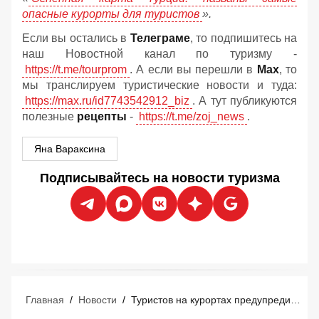
опасные курорты для туристов
».
Если вы остались в
Телеграме
, то подпишитесь на
наш Новостной канал по туризму -
https://t.me/tourprom
. А если вы перешли в
Мах
, то
мы транслируем туристические новости и туда:
https://max.ru/id7743542912_biz
. А тут публикуются
полезные
рецепты
-
https://t.me/zoj_news
.
Яна Вараксина
Подписывайтесь на новости туризма
Главная
/
Новости
/
Туристов на курортах предупредили о новой хитрой схеме обмана в отелях