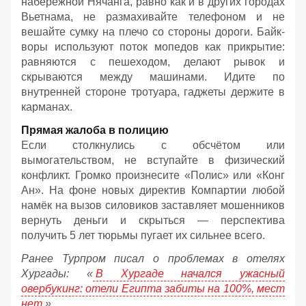
набережной Нячанга, равно как и в других городах
Вьетнама, не размахивайте телефоном и не
вешайте сумку на плечо со стороны дороги. Байк-
воры используют поток мопедов как прикрытие:
равняются с пешеходом, делают рывок и
скрываются между машинами. Идите по
внутренней стороне тротуара, гаджеты держите в
карманах.
Прямая жалоба в полицию
Если столкнулись с обсчётом или
вымогательством, не вступайте в физический
конфликт. Громко произнесите «Полис» или «Конг
Ан». На фоне новых директив Компартии любой
намёк на вызов силовиков заставляет мошенников
вернуть деньги и скрыться — перспектива
получить 5 лет тюрьмы пугает их сильнее всего.
Ранее Турпром писал о проблемах в отелях
Хургады: «
В Хургаде начался ужасный
овербукинг: отели Египта забиты на 100%, мест
нет
».