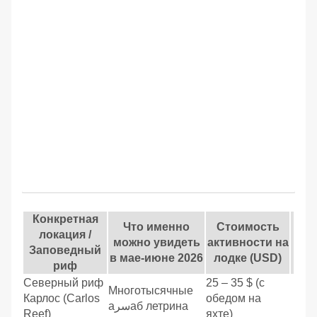
Конкретная
Что именно
Стоимость
локация /
можно увидеть
активности на
Заповедный
в мае-июне 2026
лодке (USD)
риф
Северный риф
25 – 35 $ (с
Многотысячные
Карлос (Carlos
обедом на
аسرаб летрина
Reef)
яхте)