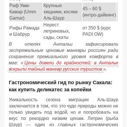
Риф Умм-
Крупные
45 – 60 $
Камар (Umm
хищники, косяки
(интро-дайвинг)
Gamar)
Аль-Шаур
Нерест
Рифы Рамада
от 350 $ (курс
летриновых,
и Шабрур
PADI OW)
сады, скаты
В отелях Антальи зафиксировали
экстремальные ценовые маневры россиян ради
сохранения премиального уровня комфорта в
мае: «
Цены довели до крайностей: в Анталье
вскрыли тайный маневр русских туристов
».
Гастрономический гид по рынку Сакала:
как купить деликатес за копейки
Уникальность сезона миграции Аль-Шаур
заключается в том, что это чудо природы можно не
только увидеть под водой, но и попробовать на
вкус по рекордно низким ценам. Летрин (рыба
Шаур) — один из главных гастрономических