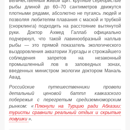
величественный живой щит: крупные серебристые
рыбы длиной до 60–70 сантиметров движутся
плотными рядами, абсолютно не пугаясь людей и
позволяя любителям плавания с маской и трубкой
(снорклинга) подходить на расстояние вытянутой
руки. Доктор Ахмед Галлаб официально
подчеркнул, что такой лавинообразный наплыв
рыбы — это прямой показатель экологического
выздоровления акватории Хургады и строжайшего
соблюдения запретов на незаконный
промышленный лов в заповедных зонах,
введенных министром экологии доктором Маналь
Авад.
Российские путешественники провели
детальный ценовой баттл кавказского
побережья с перегретым средиземноморским
рынком: «
Плюнули на Турцию ради Абхазии:
туристы сравнили реальный отдых и скрытые
ловушки
».