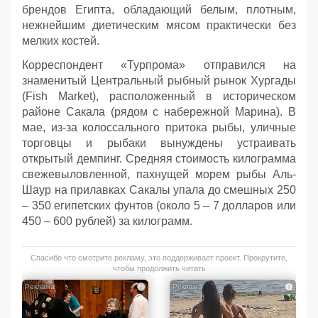
брендов Египта, обладающий белым, плотным,
нежнейшим диетическим мясом практически без
мелких костей.
Корреспондент «Турпрома» отправился на
знаменитый Центральный рыбный рынок Хургады
(Fish Market), расположенный в историческом
районе Сакала (рядом с набережной Марина). В
мае, из-за колоссального притока рыбы, уличные
торговцы и рыбаки вынуждены устраивать
открытый демпинг. Средняя стоимость килограмма
свежевыловленной, пахнущей морем рыбы Аль-
Шаур на прилавках Сакалы упала до смешных 250
– 350 египетских фунтов (около 5 – 7 долларов или
450 – 600 рублей) за килограмм.
Спасибо что смотрите рекламу, это поддерживает проект. Прокрутите,
чтобы продолжить читать
i
i