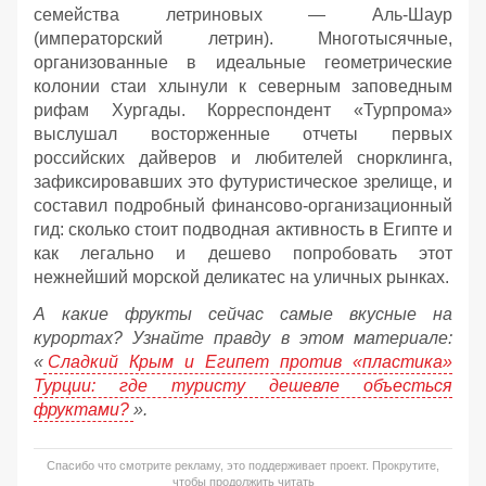
семейства летриновых — Аль-Шаур
(императорский летрин). Многотысячные,
организованные в идеальные геометрические
колонии стаи хлынули к северным заповедным
рифам Хургады. Корреспондент «Турпрома»
выслушал восторженные отчеты первых
российских дайверов и любителей снорклинга,
зафиксировавших это футуристическое зрелище, и
составил подробный финансово-организационный
гид: сколько стоит подводная активность в Египте и
как легально и дешево попробовать этот
нежнейший морской деликатес на уличных рынках.
А какие фрукты сейчас самые вкусные на
курортах? Узнайте правду в этом материале:
«
Сладкий Крым и Египет против «пластика»
Турции: где туристу дешевле объесться
фруктами?
».
Спасибо что смотрите рекламу, это поддерживает проект. Прокрутите,
чтобы продолжить читать