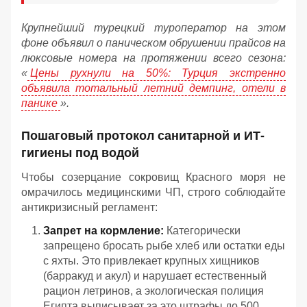
Крупнейший турецкий туроператор на этом
фоне объявил о паническом обрушении прайсов на
люксовые номера на протяжении всего сезона:
«
Цены рухнули на 50%: Турция экстренно
объявила тотальный летний демпинг, отели в
панике
».
Пошаговый протокол санитарной и ИТ-
гигиены под водой
Чтобы созерцание сокровищ Красного моря не
омрачилось медицинскими ЧП, строго соблюдайте
антикризисный регламент:
Запрет на кормление:
Категорически
запрещено бросать рыбе хлеб или остатки еды
с яхты. Это привлекает крупных хищников
(барракуд и акул) и нарушает естественный
рацион летринов, а экологическая полиция
Египта выписывает за это штрафы до 500