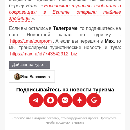
берегу Нила: «
Российские туристы сообщили о
сокровищах: в Египте открыли тайные
гробницы
».
Если вы остались в
Телеграме
, то подпишитесь на
наш Новостной канал по туризму -
https://t.me/tourprom
. А если вы перешли в
Мах
, то
мы транслируем туристические новости и туда:
https://max.ru/id7743542912_biz
.
Дайвинг на курортах
Яна Вараксина
Подписывайтесь на новости туризма
Спасибо что смотрите рекламу, это поддерживает проект. Прокрутите,
чтобы продолжить читать