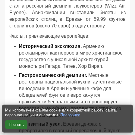
стал агрессивный демпинг лоукостеров (Wizz Air,
Flyone). Авиакомпании выставили билеты из
европейских столиц в Ереван от 59,99 фунтов
стерлингов (около 70 евро) в одну сторону.
Факты, привлекающие европейцев:
Исторический эксклюзив.
Армению
рекламируют как первое в мире христианское
государство с уникальной архитектурой —
монастыри Гегард, Татев, Хор Вирап.
Гастрономический демпинг.
Местные
рестораны национальной кухни, аутентичные
винодельни в Арени и уличные кафе для
обладателей фунтов и евро кажутся
практически бесплатными, что провоцирует
колоссальные объемы трат внутри страны со
Мы используем файлы cookie для корректной работы сайта,
стороны западных гостей
персонализации и аналитики.
Подробнее
Транзитный узел.
Ереван де-факто
Принять
превратился в главный перевалочный пункт