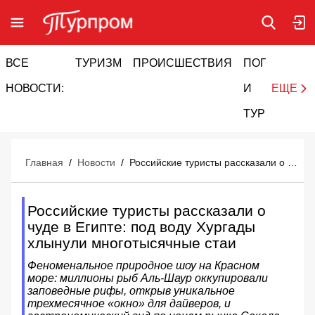
ВСЕ
ТУРИЗМ
ПРОИСШЕСТВИЯ
ПОГОДА
И
НОВОСТИ:
И
ЕЩЕ
ТУРИЗМ
Главная
/
Новости
/
Российские туристы рассказали о чуде в Египте: под воду Хургады хлынули многотысячные стаи
Российские туристы рассказали о
чуде в Египте: под воду Хургады
хлынули многотысячные стаи
Феноменальное природное шоу на Красном
море: миллионы рыб Аль-Шаур оккупировали
заповедные рифы, открыв уникальное
трехмесячное «окно» для дайверов, и