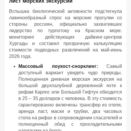
лист морских экскурсий
Вспышка биологической активности подстегнула
лавинообразный спрос на морские прогулки со
стороны россиян, официально захвативших
лидерство по турпотоку на Красном море.
мониторинг действующих дайвинг-центров
Хургады и составил прозрачную калькуляцию
стоимости подводных развлечений на май-июнь
2026 года.
Массовый лоукост-снорклинг:
Самый
доступный вариант увидеть чудо природы.
Полноценная дневная морская экскурсия на
большой двухпалубной деревянной яхте к
рифам Карлос или Большой Гифтун обходится
в 25 – 35 долларов с человека. В эту стоимость
гарантированно включены трансфер из отеля,
аренда ласт, маски и трубки, два часовых
стопа на рифах в сопровождении спасателей и
полноценный обед с прохладительными
напитками на борту.