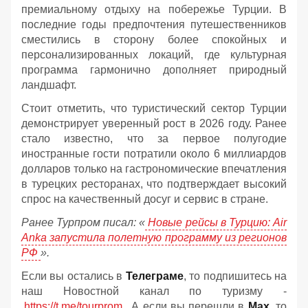
премиальному отдыху на побережье Турции. В
последние годы предпочтения путешественников
сместились в сторону более спокойных и
персонализированных локаций, где культурная
программа гармонично дополняет природный
ландшафт.
Стоит отметить, что туристический сектор Турции
демонстрирует уверенный рост в 2026 году. Ранее
стало известно, что за первое полугодие
иностранные гости потратили около 6 миллиардов
долларов только на гастрономические впечатления
в турецких ресторанах, что подтверждает высокий
спрос на качественный досуг и сервис в стране.
Ранее Турпром писал: «
Новые рейсы в Турцию: Air
Anka запустила полетную программу из регионов
РФ
».
Если вы остались в
Телеграме
, то подпишитесь на
наш Новостной канал по туризму -
https://t.me/tourprom
. А если вы перешли в
Мах
, то