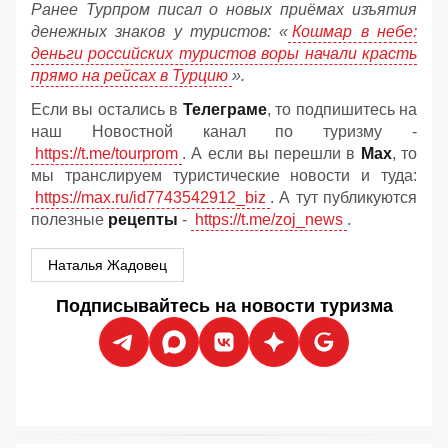
Ранее Турпром писал о новых приёмах изъятия
денежных знаков у туристов:
«
Кошмар в небе:
деньги российских туристов воры начали красть
прямо на рейсах в Турцию
».
Если вы остались в
Телеграме
, то подпишитесь на
наш Новостной канал по туризму -
https://t.me/tourprom
. А если вы перешли в
Мах
, то
мы транслируем туристические новости и туда:
https://max.ru/id7743542912_biz
. А тут публикуются
полезные
рецепты
-
https://t.me/zoj_news
.
Наталья Жадовец
Подписывайтесь на новости туризма