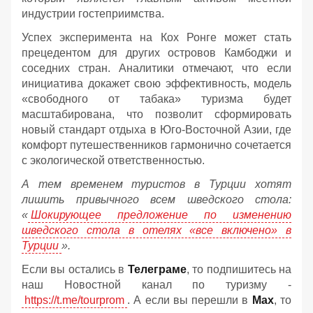
индустрии гостеприимства.
Успех эксперимента на Кох Ронге может стать
прецедентом для других островов Камбоджи и
соседних стран. Аналитики отмечают, что если
инициатива докажет свою эффективность, модель
«свободного от табака» туризма будет
масштабирована, что позволит сформировать
новый стандарт отдыха в Юго-Восточной Азии, где
комфорт путешественников гармонично сочетается
с экологической ответственностью.
А тем временем туристов в Турции хотят
лишить привычного всем шведского стола:
«
Шокирующее предложение по изменению
шведского стола в отелях «все включено» в
Турции
».
Если вы остались в
Телеграме
, то подпишитесь на
наш Новостной канал по туризму -
https://t.me/tourprom
. А если вы перешли в
Мах
, то