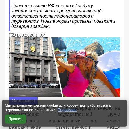
Правительство РФ внесло в Госдуму
законопроект, четко разграничивающий
ответственность туроператоров и
турагентов. Новые нормы призваны повысить
доверие граждан.
04.08.2026 14:04
Интересное
Мы используем файлы cookie для корректной работы сайта,
Правительство Российской Федерации внесло на
персонализации и аналитики.
Подробнее
рассмотрение Государственной Думы
Принять
законопроект, направленный на четкое
разграничение ответственности между