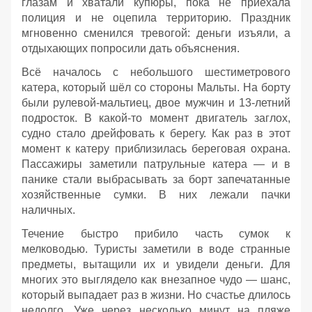
глазам и хватали купюры, пока не приехала
полиция и не оцепила территорию. Праздник
мгновенно сменился тревогой: деньги изъяли, а
отдыхающих попросили дать объяснения.
Всё началось с небольшого шестиметрового
катера, который шёл со стороны Мальты. На борту
были рулевой‑мальтиец, двое мужчин и 13‑летний
подросток. В какой‑то момент двигатель заглох,
судно стало дрейфовать к берегу. Как раз в этот
момент к катеру приблизилась береговая охрана.
Пассажиры заметили патрульные катера — и в
панике стали выбрасывать за борт запечатанные
хозяйственные сумки. В них лежали пачки
наличных.
Течение быстро прибило часть сумок к
мелководью. Туристы заметили в воде странные
предметы, вытащили их и увидели деньги. Для
многих это выглядело как внезапное чудо — шанс,
который выпадает раз в жизни. Но счастье длилось
недолго. Уже через несколько минут на пляже