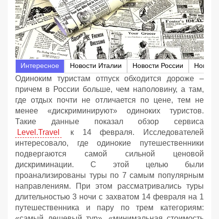
Интересное
Новости Италии
Новости России
Новост
Одиноким туристам отпуск обходится дороже –
причем в России больше, чем наполовину, а там,
где отдых почти не отличается по цене, тем не
менее «дискриминируют» одиноких туристов.
Такие данные показал обзор сервиса
Level.Travel
к 14 февраля. Исследователей
интересовало, где одинокие путешественники
подвергаются самой сильной ценовой
дискриминации. С этой целью были
проанализированы туры по 7 самым популярным
направлениям. При этом рассматривались туры
длительностью 3 ночи с захватом 14 февраля на 1
путешественника и пару по трем категориям:
«самый дешевый тур», «минимальная стоимость