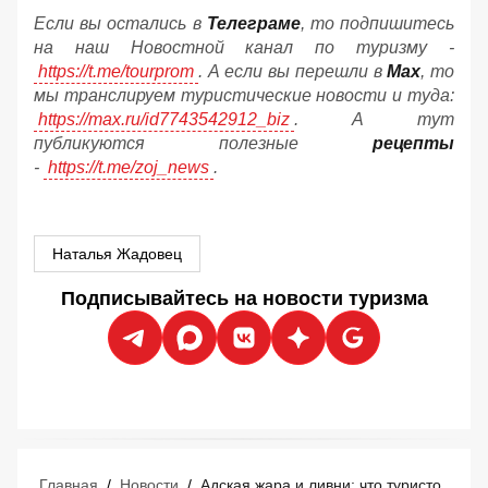
Если вы остались в
Телеграме
, то подпишитесь
на наш Новостной канал по туризму -
https://t.me/tourprom
. А если вы перешли в
Мах
, то
мы транслируем туристические новости и туда:
https://max.ru/id7743542912_biz
. А тут
публикуются полезные
рецепты
-
https://t.me/zoj_news
.
Наталья Жадовец
Подписывайтесь на новости туризма
Главная
/
Новости
/
Адская жара и ливни: что туристов ждёт в Турции