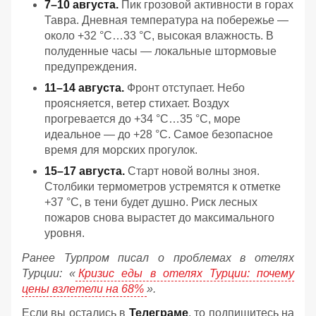
7–10 августа.
Пик грозовой активности в горах
Тавра. Дневная температура на побережье —
около +32 °C…33 °C, высокая влажность. В
полуденные часы — локальные штормовые
предупреждения.
11–14 августа.
Фронт отступает. Небо
проясняется, ветер стихает. Воздух
прогревается до +34 °C…35 °C, море
идеальное — до +28 °C. Самое безопасное
время для морских прогулок.
15–17 августа.
Старт новой волны зноя.
Столбики термометров устремятся к отметке
+37 °C, в тени будет душно. Риск лесных
пожаров снова вырастет до максимального
уровня.
Ранее Турпром писал о проблемах в отелях
Турции: «
Кризис еды в отелях Турции: почему
цены взлетели на 68%
».
Если вы остались в
Телеграме
, то подпишитесь на