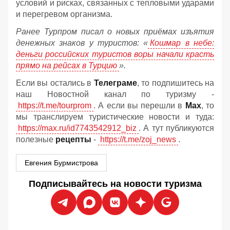
условий и рисках, связанных с тепловыми ударами
и перегревом организма.
Ранее Турпром писал о новых приёмах изъятия
денежных знаков у туристов:
«
Кошмар в небе:
деньги российских туристов воры начали красть
прямо на рейсах в Турцию
».
Если вы остались в
Телеграме
, то подпишитесь на
наш Новостной канал по туризму -
https://t.me/tourprom
. А если вы перешли в
Мах
, то
мы транслируем туристические новости и туда:
https://max.ru/id7743542912_biz
. А тут публикуются
полезные
рецепты
-
https://t.me/zoj_news
.
Евгения Бурмистрова
Подписывайтесь на новости туризма