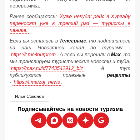
перевозчика.
Ранее сообщалось:
Хуже некуда: рейс в Хургаду
переносят уже в третий раз — туристы в
панике.
Если вы остались в
Телеграме
, то подпишитесь
на наш Новостной канал по туризму -
https://t.me/tourprom
. А если вы перешли в
Мах
, то
мы транслируем туристические новости и туда:
https://max.ru/id7743542912_biz
. А тут
публикуются полезные
рецепты
-
https://t.me/zoj_news
.
Илья Соколов
Подписывайтесь на новости туризма