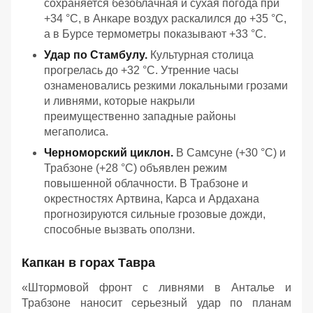
сохраняется безоблачная и сухая погода при
+34 °C, в Анкаре воздух раскалился до +35 °C,
а в Бурсе термометры показывают +33 °C.
Удар по Стамбулу.
Культурная столица
прогрелась до +32 °C. Утренние часы
ознаменовались резкими локальными грозами
и ливнями, которые накрыли
преимущественно западные районы
мегаполиса.
Черноморский циклон.
В Самсуне (+30 °C) и
Трабзоне (+28 °C) объявлен режим
повышенной облачности. В Трабзоне и
окрестностях Артвина, Карса и Ардахана
прогнозируются сильные грозовые дожди,
способные вызвать оползни.
Капкан в горах Тавра
«Штормовой фронт с ливнями в Анталье и
Трабзоне наносит серьезный удар по планам