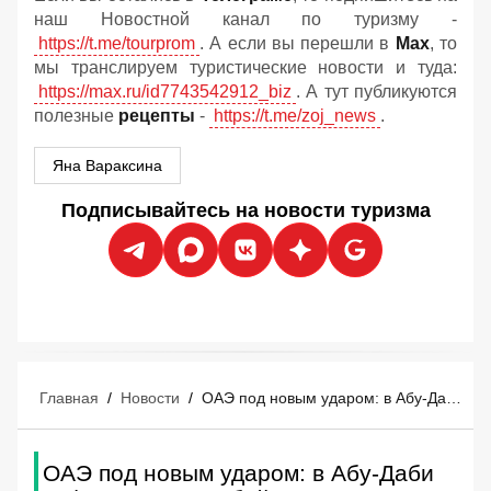
наш Новостной канал по туризму -
https://t.me/tourprom
. А если вы перешли в
Мах
, то
мы транслируем туристические новости и туда:
https://max.ru/id7743542912_biz
. А тут публикуются
полезные
рецепты
-
https://t.me/zoj_news
.
Яна Вараксина
Подписывайтесь на новости туризма
Главная
/
Новости
/
ОАЭ под новым ударом: в Абу-Даби зафиксирована убийственная жара +51°C
ОАЭ под новым ударом: в Абу-Даби