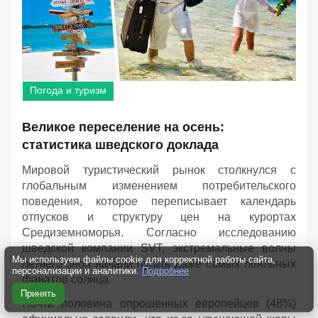
Погода и туризм
Великое переселение на осень:
статистика шведского доклада
Мировой туристический рынок столкнулся с
глобальным изменением потребительского
поведения, которое переписывает календарь
отпусков и структуру цен на курортах
Средиземноморья. Согласно исследованию
шведской компании SVT, экстремальные волны
Мы используем файлы cookie для корректной работы сайта,
летнего зноя начали пугать даже самых лояльных
персонализации и аналитики.
Подробнее
фанатов солнца.
Принять
Почти половина опрошенных европейцев (48%)