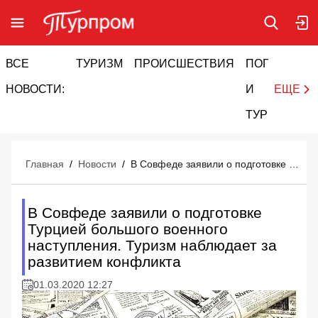
ВСЕ
ТУРИЗМ
ПРОИСШЕСТВИЯ
ПОГОДА
И
НОВОСТИ:
И
ЕЩЕ
ТУРИЗМ
Главная
/
Новости
/
В Совфеде заявили о подготовке Турцией большого военного наступления. Туризм наблюдает за развитием конфликта
В Совфеде заявили о подготовке
Турцией большого военного
наступления. Туризм наблюдает за
развитием конфликта
01.03.2020 12:27