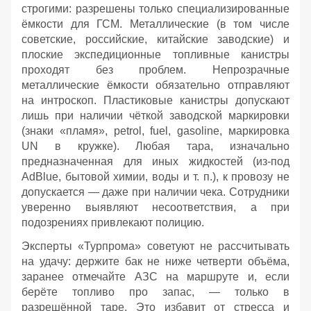
строгими: разрешены только специализированные
ёмкости для ГСМ. Металлические (в том числе
советские, российские, китайские заводские) и
плоские экспедиционные топливные канистры
проходят без проблем. Непрозрачные
металлические ёмкости обязательно отправляют
на интроскоп. Пластиковые канистры допускают
лишь при наличии чёткой заводской маркировки
(знаки «пламя», petrol, fuel, gasoline, маркировка
UN в кружке). Любая тара, изначально
предназначенная для иных жидкостей (из‑под
AdBlue, бытовой химии, воды и т. п.), к провозу не
допускается — даже при наличии чека. Сотрудники
уверенно выявляют несоответствия, а при
подозрениях привлекают полицию.
Эксперты «Турпрома» советуют не рассчитывать
на удачу: держите бак не ниже четверти объёма,
заранее отмечайте АЗС на маршруте и, если
берёте топливо про запас, — только в
разрешённой таре. Это избавит от стресса и