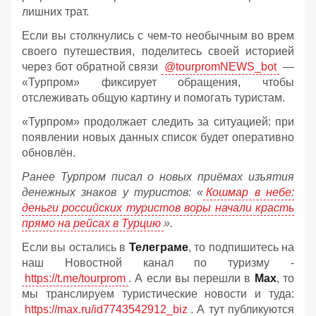
лишних трат.
Если вы столкнулись с чем-то необычным во врем
своего путешествия, поделитесь своей историей
через бот обратной связи
@tourpromNEWS_bot
—
«Турпром» фиксирует обращения, чтобы
отслеживать общую картину и помогать туристам.
«Турпром» продолжает следить за ситуацией: при
появлении новых данных список будет оперативно
обновлён.
Ранее Турпром писал о новых приёмах изъятия
денежных знаков у туристов:
«
Кошмар в небе:
деньги российских туристов воры начали красть
прямо на рейсах в Турцию
».
Если вы остались в
Телеграме
, то подпишитесь на
наш Новостной канал по туризму -
https://t.me/tourprom
. А если вы перешли в
Мах
, то
мы транслируем туристические новости и туда:
https://max.ru/id7743542912_biz
. А тут публикуются