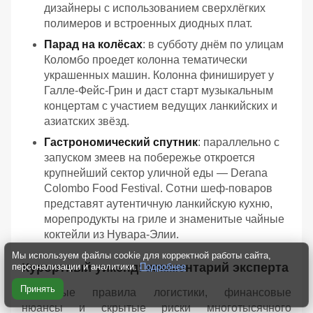
дизайнеры с использованием сверхлёгких
полимеров и встроенных диодных плат.
Парад на колёсах
: в субботу днём по улицам
Коломбо проедет колонна тематически
украшенных машин. Колонна финиширует у
Галле-Фейс-Грин и даст старт музыкальным
концертам с участием ведущих ланкийских и
азиатских звёзд.
Гастрономический спутник
: параллельно с
запуском змеев на побережье откроется
крупнейший сектор уличной еды — Derana
Colombo Food Festival. Сотни шеф-поваров
представят аутентичную ланкийскую кухню,
морепродукты на гриле и знаменитые чайные
коктейли из Нувара-Элии.
Мы используем файлы cookie для корректной работы сайта,
Курортный уикенд: комментарий эксперта
персонализации и аналитики.
Подробнее
Принять
Основные правила логистики, финансовые
нюансы и скрытые риски многотысячного