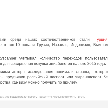
ами среди наших соотечественников стали
Турция
е в топ-10 попали Грузия, Израиль, Индонезия, Вьетнам
yscanner учитывал количество переходов пользовател
ов для совершения покупки авиабилетов на лето 2015 года.
ниями авторы исследования понимали страны, которы
ть, предъявив российский паспорт или загранпаспорт бе
рства, где визу можно получить по прилету.
му, это поддерживает проект. Прокрутите, чтобы продолжить читать