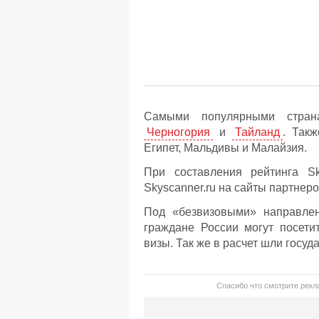
Самыми популярными стран
Черногория
и
Тайланд
. Такж
Египет, Мальдивы и Малайзия.
При составления рейтинга Sk
Skyscanner.ru на сайты партнер
Под «безвизовыми» направле
граждане России могут посети
визы. Так же в расчет шли госуда
Спасибо что смотрите рекла