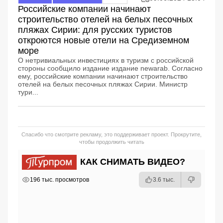
Российские компании начинают
строительство отелей на белых песочных
пляжах Сирии: для русских туристов
откроются новые отели на Средиземном
море
О нетривиальных инвестициях в туризм с российской
стороны сообщило издание издание newarab. Согласно
ему, российские компании начинают строительство
отелей на белых песочных пляжах Сирии. Министр
тури...
Спасибо что смотрите рекламу, это поддерживает проект. Прокрутите,
чтобы продолжить читать
КАК СНИМАТЬ ВИДЕО?
РЕКЛАМА
РЕКЛАМА
РЕКЛАМА
РЕКЛАМА
196 тыс. просмотров
3.6 тыс.