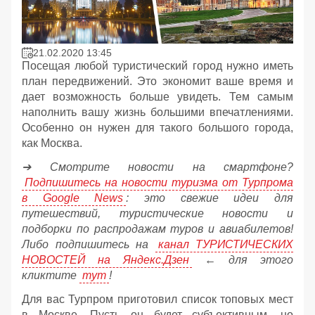
21.02.2020 13:45
Посещая любой туристический город нужно иметь
план передвижений. Это экономит ваше время и
дает возможность больше увидеть. Тем самым
наполнить вашу жизнь большими впечатлениями.
Особенно он нужен для такого большого города,
как Москва.
➔ Смотрите новости на смартфоне?
Подпишитесь на новости туризма от Турпрома
в Google News
: это свежие идеи для
путешествий, туристические новости и
подборки по распродажам туров и авиабилетов!
Либо подпишитесь на
канал ТУРИСТИЧЕСКИХ
НОВОСТЕЙ на Яндекс.Дзен
← для этого
кликтите
тут
!
Для вас Турпром приготовил список топовых мест
в Москве. Пусть он будет субъективным, но